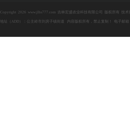
Copyright 2026 www.jlhs777.com 吉林宏盛农业科技有限公司 版权所有 技
地址（ADD）：公主岭市刘房子镇街道 内容版权所有，禁止复制！ 电子邮箱（E-mail