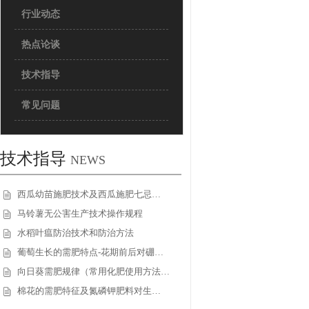
行业动态
热点论谈
技术指导
常见问题
技术指导
NEWS
西瓜幼苗施肥技术及西瓜施肥七忌…
马铃薯无公害生产技术操作规程
水稻叶瘟防治技术和防治方法
葡萄生长的需肥特点-花期前后对硼…
向日葵需肥规律（常用化肥使用方法…
棉花的需肥特征及氮磷钾肥料对生…